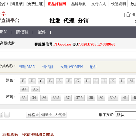
您好
！
[请登录]
[免费注册]
正品好鞋网
品牌导航
支付方式
快递说明
数
|
图
MEN
情侣鞋
配件
高级搜索
客服
微信号
PTGoodxie
QQ
738203790 / 1248889670
分类名称：
男鞋 MAN
情侣鞋
女鞋 WOMEN
配件
颜色：
E
D
C
B
A
F
G
H
I
J
K
L
M
A4
A5
尺码：
35
34
36
36.5
37
37.5
38
39
39.5
41
4
价格
销量
人气
排序方式:
非常抱歉，没有找到相关商品