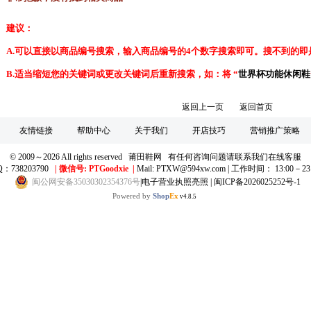
建议：
A.
可以直接以商品编号搜索，输入
商品编号
的4个数字搜索即可。搜不到的即
B.适当缩短您的关键词或更改关键词后重新搜索，如：将 “
世界杯功能休闲鞋
返回上一页
返回首页
友情链接
帮助中心
关于我们
开店技巧
营销推广策略
© 2009～2026 All rights reserved 莆田鞋网 有任何咨询问题请联系我们在线客服
Q：738203790
|
微信号: PTGoodxie
|
Mail: PTXW@594xw.com | 工作时间： 13:00－23
闽公网安备35030302354376号
|
电子营业执照亮照
|
闽ICP备2026025252号-1
Powered by
Shop
Ex
v4.8.5