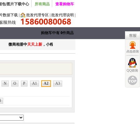
据包/图片下载中心
所有商品
查看购物车
片数据下载
|
批发代理专区
|
批发代理说明
|
购物车中有
购物车中有
0
0
件商品
件商品
微商相册中
天天上新
，小程序新款天天发布，更多品牌和款式添加下载微商相册A
N
O
P
A1
A2
A3
0