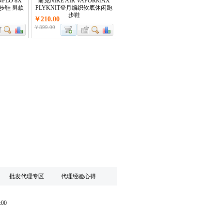
NFLO 8X
耐克NIKE AIR VAPORMAX
步鞋 男款
PLYKNIT登月编织软底休闲跑
步鞋
￥210.00
￥899.00
批发代理专区
代理经验心得
:00