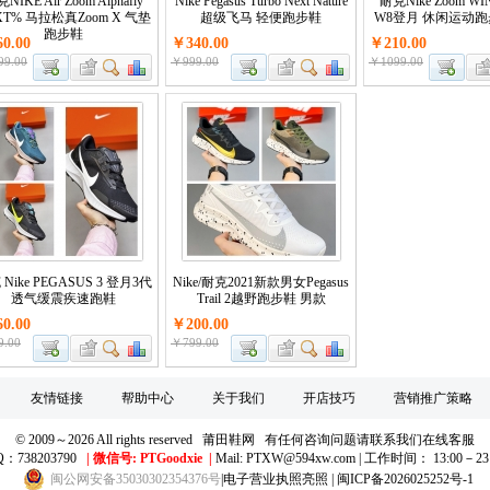
NIKE Air Zoom Alphafly
Nike Pegasus Turbo Next Nature
耐克Nike Zoom WI
XT% 马拉松真Zoom X 气垫
超级飞马 轻便跑步鞋
W8登月 休闲运动跑
跑步鞋
0.00
￥340.00
￥210.00
9.00
￥999.00
￥1099.00
Nike PEGASUS 3 登月3代
Nike/耐克2021新款男女Pegasus
透气缓震疾速跑鞋
Trail 2越野跑步鞋 男款
0.00
￥200.00
9.00
￥799.00
友情链接
帮助中心
关于我们
开店技巧
营销推广策略
© 2009～2026 All rights reserved 莆田鞋网 有任何咨询问题请联系我们在线客服
Q：738203790
|
微信号: PTGoodxie
|
Mail: PTXW@594xw.com | 工作时间： 13:00－23
闽公网安备35030302354376号
|
电子营业执照亮照
|
闽ICP备2026025252号-1