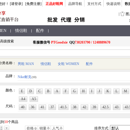
您好
！
[请登录]
[免费注册]
正品好鞋网
品牌导航
支付方式
快递说明
数
|
图
MEN
情侣鞋
配件
高级搜索
客服
微信号
PTGoodxie
QQ
738203790 / 1248889670
分类名称：
男鞋 MAN
情侣鞋
女鞋 WOMEN
配件
品牌：
Nike耐克
(10)
颜色：
E
D
C
B
A
F
G
H
I
J
K
L
M
A4
A5
尺码：
40
36
41
37
41.5
38
42
39
42.5
43
43.
找到
10
个商品
价格
销量
人气
排序方式: