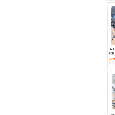
Nik
贴合
￥28
￥139