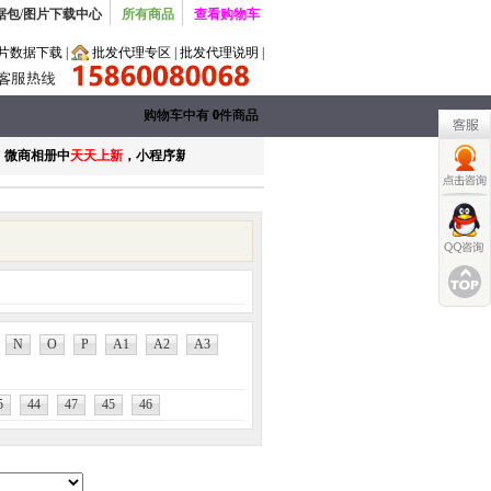
据包/图片下载中心
所有商品
查看购物车
片数据下载
|
批发代理专区
|
批发代理说明
|
购物车中有
购物车中有
0
0
件商品
件商品
微商相册中
天天上新
，小程序新款天天发布，更多品牌和款式添加下载微商相册APP
N
O
P
A1
A2
A3
5
44
47
45
46