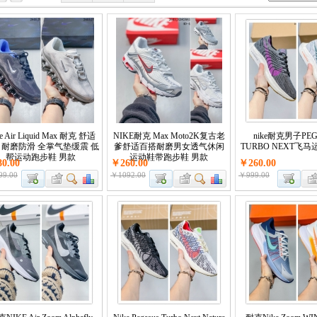
e Air Liquid Max 耐克 舒适
NIKE耐克 Max Moto2K复古老
nike耐克男子PE
 耐磨防滑 全掌气垫缓震 低
爹舒适百搭耐磨男女透气休闲
TURBO NEXT飞
帮运动跑步鞋 男款
运动鞋带跑步鞋 男款
0.00
￥260.00
￥260.00
9.00
￥1092.00
￥999.00