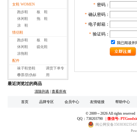
女鞋 WOMEN
*
密码：
跑步鞋
板 鞋
*
确认密码：
休闲鞋
拖 鞋
*
电子邮箱：
凉 鞋
情侣鞋
*
验证码：
跑步鞋
板 鞋
我已阅读并
休闲鞋
硫化鞋
凉拖鞋
配件
袜子鞋垫鞋
调货下单专
带
小票/防伪标
用
最近浏览过的商品
清除列表
|
查看所有
首页
品牌专区
会员中心
友情链接
帮助中心
© 2009～2026 All right
QQ：738203790
|
微信号: PTGoodxi
闽公网安备350303023543
Pow