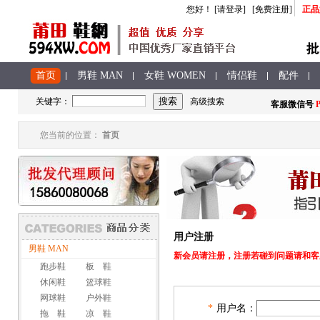
您好
！
[请登录]
[免费注册]
正品
首页
男鞋 MAN
女鞋 WOMEN
情侣鞋
配件
关键字：
高级搜索
客服
微信号
P
您当前的位置：
首页
用户注册
男鞋 MAN
新会员请注册，注册若碰到问题请和客
跑步鞋
板 鞋
休闲鞋
篮球鞋
网球鞋
户外鞋
*
用户名：
拖 鞋
凉 鞋