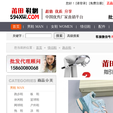
您好
！
[请登录]
[免费注册]
正品
首页
男鞋 MAN
女鞋 WOMEN
情侣鞋
配件
关键字：
高级搜索
客服
微信号
P
您当前的位置：
首页
»
情侣鞋
»
跑步鞋
»
男鞋 MAN
跑步鞋
板 鞋
休闲鞋
篮球鞋
网球鞋
户外鞋
拖 鞋
凉 鞋