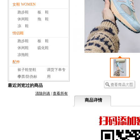
女鞋 WOMEN
跑步鞋
板 鞋
休闲鞋
拖 鞋
凉 鞋
情侣鞋
跑步鞋
板 鞋
休闲鞋
硫化鞋
凉拖鞋
配件
袜子鞋垫鞋
调货下单专
带
小票/防伪标
用
最近浏览过的商品
清除列表
|
查看所有
商品详情