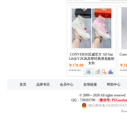
CONVERSE匡威官方 All Star
Conv
Lift女Y2K风高帮经典厚底板鞋
女款
￥170.00
￥21
￥889.00
￥899
首页
品牌专区
会员中心
友情链接
帮助中心
© 2009～2026 All right
QQ：738203790
|
微信号: PTGoodxi
闽公网安备350303023543
Pow