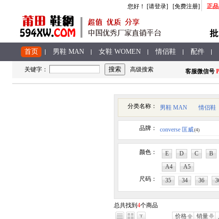
您好
！
[请登录]
[免费注册]
正品
首页
男鞋 MAN
女鞋 WOMEN
情侣鞋
配件
关键字：
高级搜索
客服
微信号
P
分类名称：
男鞋 MAN
情侣鞋
品牌：
converse 匡威
(4)
颜色：
E
D
C
B
A4
A5
尺码：
35
34
36
3
总共找到
4
个商品
价格
销量