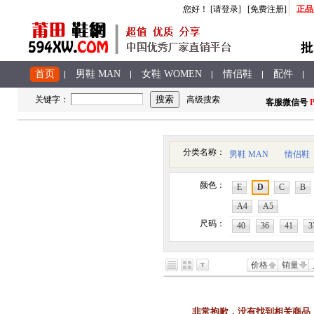
您好
！
[请登录]
[免费注册]
正品
首页
男鞋 MAN
女鞋 WOMEN
情侣鞋
配件
关键字：
高级搜索
客服
微信号
P
分类名称：
男鞋 MAN
情侣鞋
颜色：
E
D
C
B
A4
A5
尺码：
40
36
41
3
价格
销量
非常抱歉，没有找到相关商品