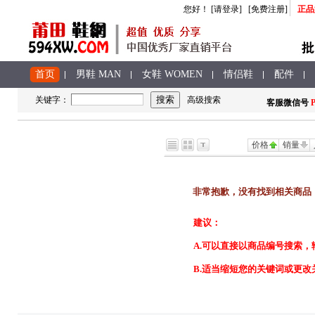
您好
！
[请登录]
[免费注册]
正品
首页
男鞋 MAN
女鞋 WOMEN
情侣鞋
配件
关键字：
高级搜索
客服
微信号
P
价格
销量
非常抱歉，没有找到相关商品
建议：
A.
可以直接以商品编号搜索，
B.适当缩短您的关键词或更改